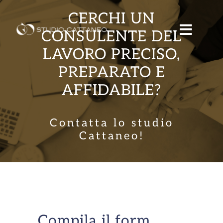
Salta
CERCHI UN
al
contenuto
CONSULENTE DEL
LAVORO PRECISO,
PREPARATO E
AFFIDABILE?
Contatta lo studio
Cattaneo!
Compila il form