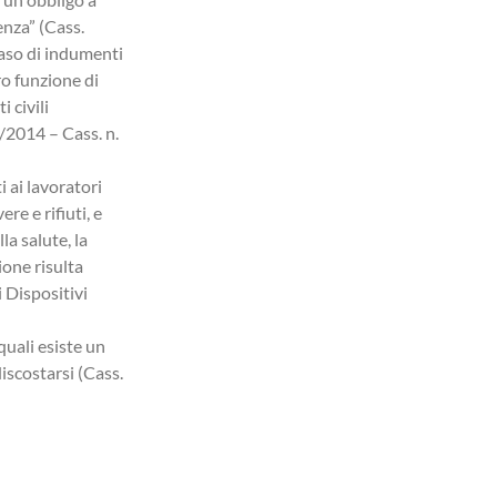
enza” (Cass.
caso di indumenti
ro funzione di
 civili
6/2014 – Cass. n.
i ai lavoratori
re e rifiuti, e
la salute, la
ione risulta
 Dispositivi
quali esiste un
iscostarsi (Cass.