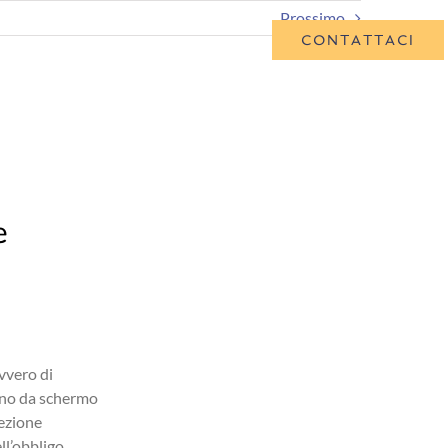
Prossimo
CONTATTACI
ME
SCADENZIARIO
CONSULENZA ON LINE
e
CONSULENZA ONLINE
ovvero di
gono da schermo
Offriamo pacchetti di consulenza on line tramite
tezione
Skype call, durante le quali rispondiamo
ll’obbligo