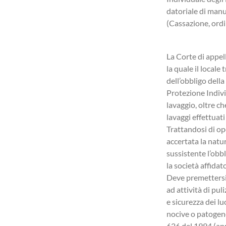
dell’elaborazione delle buste paghe, coordiniamo
datoriale di manut
eventuali contenziosi tra azienda e dipendente.
(Cassazione, ord
La Corte di appel
la quale il local
dell’obbligo dell
Protezione Indivi
lavaggio, oltre ch
lavaggi effettuat
Trattandosi di oper
accertata la natu
sussistente l’obb
la società affidat
Deve premettersi 
ad attività di pul
e sicurezza dei l
nocive o patogene 
626 del 1994 (app