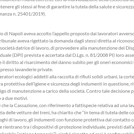
Tuteliamo i vostri interessi con un’assistenza
enere gli stessi al fine di garantire la tutela della salute e sicurezz
professionale, chiara e su misura.
inanza n. 25401/2019).
lo di Napoli aveva accolto l’appello proposto dai lavoratori avvers
e tribunale aveva rigettato la domanda dagli stessi diretta al ricono
a società datrice di lavoro, di provvedere alla manutenzione dei Disp
duale (DPI) prevista e accertata dal D.Lgs. n. 81/2008 PI) loro asse
e il diritto al risarcimento del danno subito per gli oneri economici 
i presso lavanderie private.
atori ecologici addetti alla raccolta di rifiuti solidi urbani, la corte
ra protettiva dell’igiene e sicurezza degli indumenti in questione, r
ligo di manutenzione a carico della società. Contro tale decisione
o a due motivi.
che la Cassazione, con riferimento a fattispecie relativa ad una la
izia delle vetture dei treni, ha chiarito che “In tema di tutela delle c
uoghi di lavoro, gli indumenti con funzione protettiva dal contatto
rientrano tra i dispositivi di protezione individuale, previsti dall’art
licabile “ratione temporis”), sicché rispetto ad essi è configurabil