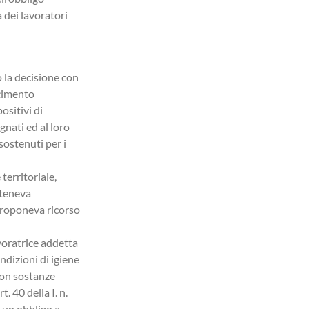
immediatamente a quesiti di natura generale in
a dei lavoratori
merito a rapporti di lavoro, assunzioni e buste
paga.
o la decisione con
scimento
ositivi di
gnati ed al loro
sostenuti per i
 territoriale,
iteneva
 proponeva ricorso
voratrice addetta
ondizioni di igiene
 con sostanze
. 40 della I. n.
e un obbligo a