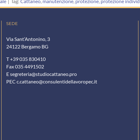
ale
|
Tag:
Cattaneo
,
manutenzione
,
protezione
,
protezione individ
SEDE
Via Sant’Antonino, 3
24122 Bergamo BG
T +39 035 830410
Fax 035 4491502
E
segreteria@studiocattaneo.pro
PEC
c.cattaneo@consulentidellavoropec.it