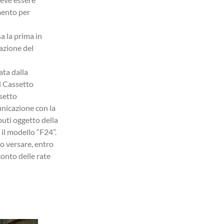
mento per
a la prima in
azione del
ata dalla
el Cassetto
setto
unicazione con la
ibuti oggetto della
 il modello “F24”.
o versare, entro
conto delle rate