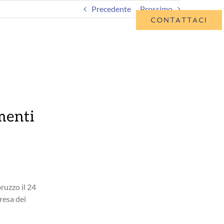
Precedente
Prossimo
CONTATTACI
ME
SCADENZIARIO
CONSULENZA ON LINE
menti
CONSULENZA ONLINE
ruzzo il 24
presa dei
Offriamo pacchetti di consulenza on line tramite
Skype call, durante le quali rispondiamo