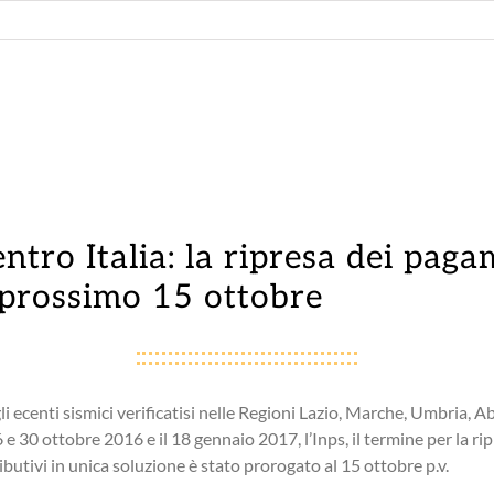
CONSULENZA
RISORSE
NEWS
PIATTAFOR
PRIVATI
ntro Italia: la ripresa dei paga
 prossimo 15 ottobre
PRIVATI
i ecenti sismici verificatisi nelle Regioni Lazio, Marche, Umbria, Ab
 e 30 ottobre 2016 e il 18 gennaio 2017, l’Inps, il termine per la ri
Supportiamo i privati nella gestione di colf e
butivi in unica soluzione è stato prorogato al 15 ottobre p.v.
badanti, dalle assunzioni alle dimissioni online.