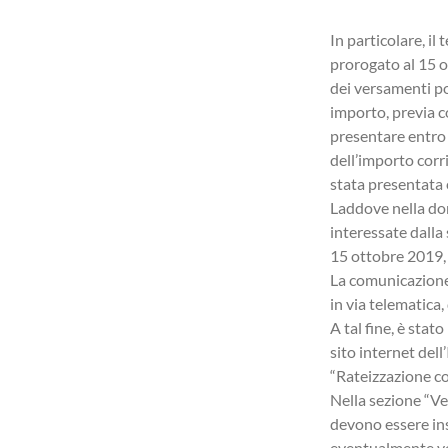
dell’elaborazione delle buste paghe, coordiniamo
eventuali contenziosi tra azienda e dipendente.
In particolare, il
prorogato al 15 ot
dei versamenti po
importo, previa c
presentare entro
dell’importo corr
stata presentata
Laddove nella dom
interessate dalla
15 ottobre 2019, 
La comunicazione 
in via telematica,
A tal fine, è sta
sito internet dell
“Rateizzazione c
Nella sezione “Ve
devono essere ins
eventualmente ver