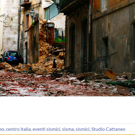
eo
,
centro italia
,
eventi sismici
,
sisma
,
sismici
,
Studio Cattaneo