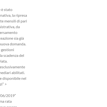
immediatamente a quesiti di natura generale in
merito a rapporti di lavoro, assunzioni e buste
e è stato
paga.
nativa, la ripresa
e mensili di pari
istrativa, da
 versamento
teazione sia già
a nuova domanda.
 gestioni
la scadenza del
iata.
a esclusivamente
ediari abilitati.
e disponibile nel
zi” >
1/06/2019”
ima rata
deve essere