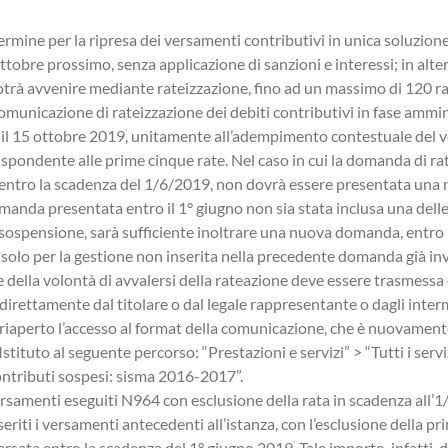
Tuteliamo i vostri interessi con un’assistenza
professionale, chiara e su misura.
 termine per la ripresa dei versamenti contributivi in unica soluzion
tobre prossimo, senza applicazione di sanzioni e interessi; in alter
trà avvenire mediante rateizzazione, fino ad un massimo di 120 rat
omunicazione di rateizzazione dei debiti contributivi in fase ammin
 il 15 ottobre 2019, unitamente all’adempimento contestuale del
ispondente alle prime cinque rate. Nel caso in cui la domanda di ra
 entro la scadenza del 1/6/2019, non dovrà essere presentata un
anda presentata entro il 1° giugno non sia stata inclusa una delle
 sospensione, sarà sufficiente inoltrare una nuova domanda, entro 
solo per la gestione non inserita nella precedente domanda già inv
della volontà di avvalersi della rateazione deve essere trasmess
 direttamente dal titolare o dal legale rappresentante o dagli interm
to riaperto l’accesso al format della comunicazione, che è nuovament
’Istituto al seguente percorso: “Prestazioni e servizi” > “Tutti i servi
ontributi sospesi: sisma 2016-2017”.
rsamenti eseguiti N964 con esclusione della rata in scadenza all’
eriti i versamenti antecedenti all’istanza, con l’esclusione della pr
sata entro la scadenza del 1° giugno 2019. Tale importo, infatti, 